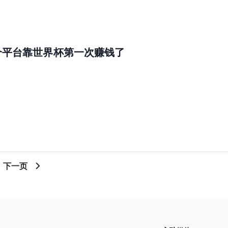
这个平台靠世界杯第一次赚钱了
下一页