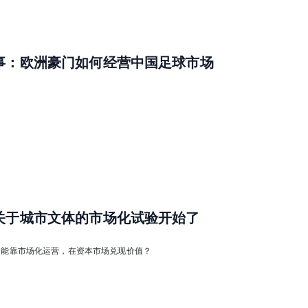
事：欧洲豪门如何经营中国足球市场
关于城市文体的市场化试验开始了
不能靠市场化运营，在资本市场兑现价值？