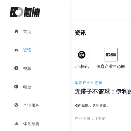
首页
资讯
资讯
24h快讯
体育产业生态圈
视频
体育产业生态圈
电台
无搭子不篮球：伊利
产业服务
双向赋能，共生共赢。
产业圈哥 / 1天前
体育招聘