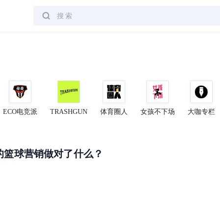
ECO电竞派
TRASHGUN
体育圈人
女孩不下场
大咖专栏
的篮球营销做对了什么？