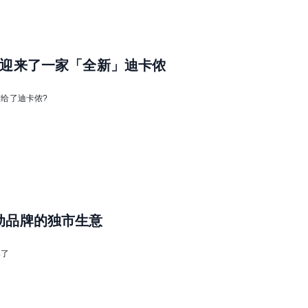
区迎来了一家「全新」迪卡侬
给了迪卡侬?
动品牌的独市生意
牌了