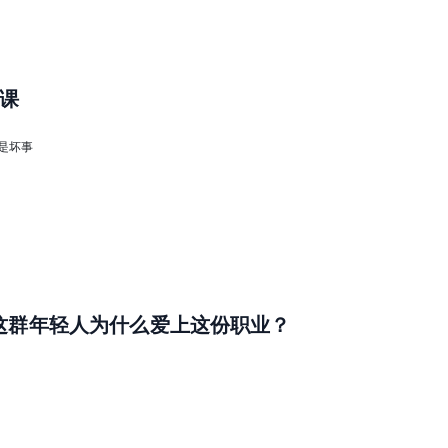
一课
是坏事
这群年轻人为什么爱上这份职业？