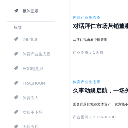
氪体互娱
体育产业生态圈
对话拜仁市场营销董
标签
24h快讯
从拜仁视角看中国青训
产业圈哥 / 1天前
体育产业生态圈
ECO电竞派
体育产业生态圈
TRASHGUN
久事动娱启航，一场
体育圈人
国资背景的城市文体资产，究竟能
女孩不下场
产业圈哥 / 2026-08-05
大咖专栏