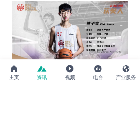





主页
资讯
视频
电台
产业服务
身高臂长的熊子奕（2008-204cm-F）身体天赋优
秀，学习能力强，这些使得仅接受系统性篮球训练两
年的他进步很快。他在训练营比赛中展现了中距离的
投射能力，同时在防守端展示了良好的护筐能力。
熊子奕性格稳重、做事认真、对学习充满热情。他从