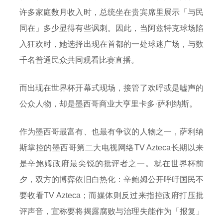
许多家庭数月收入时，总统坐在贵宾席里展示「与民
同在」多少显得有些讽刺。因此，当阿兹特克球场陷
入狂欢时，她选择出现在首都的一处球迷广场，与数
千名普通民众共同观看比赛直播。
而出现在世界杯开幕式现场，接管了欢呼或是嘘声的
公众人物，却是墨西哥商业大亨里卡多·萨利纳斯。
作为墨西哥最富有、也最有争议的人物之一，萨利纳
斯掌控的墨西哥第二大电视网络TV Azteca长期以来
是辛鲍姆政府最尖锐的批评者之一。就在世界杯前
夕，双方的博弈依旧白热化：辛鲍姆公开呼吁国民不
要收看TV Azteca；而媒体则反过来指控政府打压批
评声音，宣称要将揭露腐败与治理失能作为「报复」