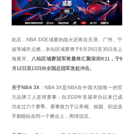
此后，NBA 3X区域赛的战火还将在天津、广州、宁
波等城市点燃，末站区域赛将于8月29日至30日在上
海展开。
八站区域赛冠军将最终汇聚深圳K11，于9
月12日至13日向全国总冠军发起冲击。
关于NBA 3X
：NBA 3X是NBA在中国大陆唯一的官
方品牌三人篮球赛事，自2020年首届举办以来已成
功走过六个赛季。赛事致力于让草根、校园、职业选
手都能站在同一个舞台上，用球说话。