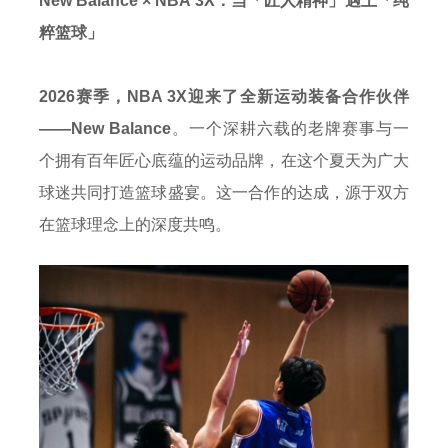
New Balance × NBA 3X：当「匠人精神」遇上「纯
粹篮球」
2026赛季，NBA 3X迎来了全新运动装备合作伙伴
——New Balance
。一个深耕六载的老牌赛事与一
个拥有百年匠心底蕴的运动品牌，在这个夏天为广大
球迷共同打造篮球盛宴。这一合作的达成，源于双方
在篮球理念上的深度共鸣。