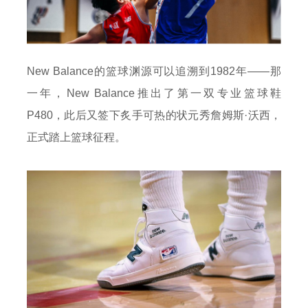
New Balance的篮球渊源可以追溯到1982年——那
一年，New Balance推出了第一双专业篮球鞋
P480，此后又签下炙手可热的状元秀詹姆斯·沃西，
正式踏上篮球征程。