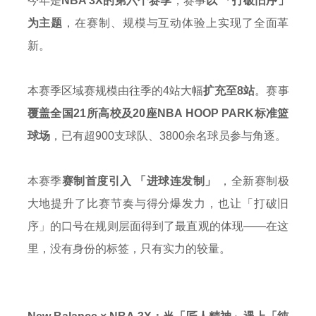
今年是
NBA 3X的第六个赛季
，赛事
以 「打破旧序」
为主题
，在赛制、规模与互动体验上实现了全面革
新。
本赛季区域赛规模由往季的4站大幅
扩充至8站
。赛事
覆盖全国21所高校及20座NBA HOOP PARK标准篮
球场
，已有超900支球队、3800余名球员参与角逐。
本赛季
赛制首度引入 「进球连发制」
，全新赛制极
大地提升了比赛节奏与得分爆发力，也让「打破旧
序」的口号在规则层面得到了最直观的体现——在这
里，没有身份的标签，只有实力的较量。