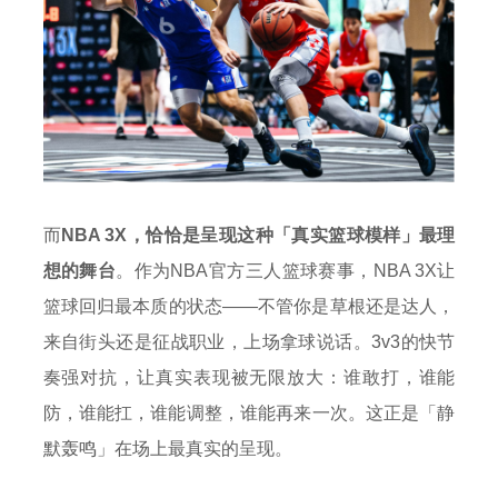
而
NBA 3X，恰恰是呈现这种「真实篮球模样」最理
想的舞台
。作为NBA官方三人篮球赛事，NBA 3X让
篮球回归最本质的状态——不管你是草根还是达人，
来自街头还是征战职业，上场拿球说话。3v3的快节
奏强对抗，让真实表现被无限放大：谁敢打，谁能
防，谁能扛，谁能调整，谁能再来一次。这正是「静
默轰鸣」在场上最真实的呈现。