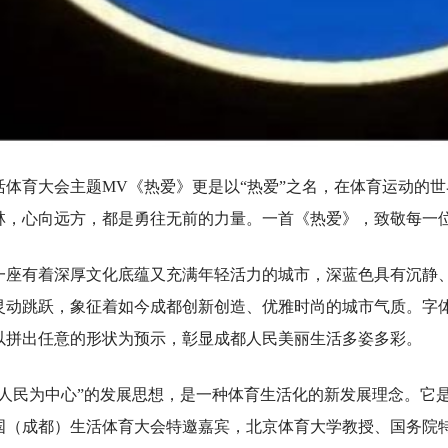
活体育大会主题MV《热爱》更是以“热爱”之名，在体育运动的
林，心向远方，都是勇往无前的力量。一首《热爱》，致敬每一
一座有着深厚文化底蕴又充满年轻活力的城市，深蓝色具有沉静
灵动跳跃，象征着如今成都创新创造、优雅时尚的城市气质。字
以拼出任意的形状为预示，彰显成都人民美丽生活多姿多彩。
以人民为中心”的发展思想，是一种体育生活化的新发展理念。它
国（成都）生活体育大会特邀嘉宾，北京体育大学教授、国务院