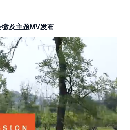
会徽及主题MV发布