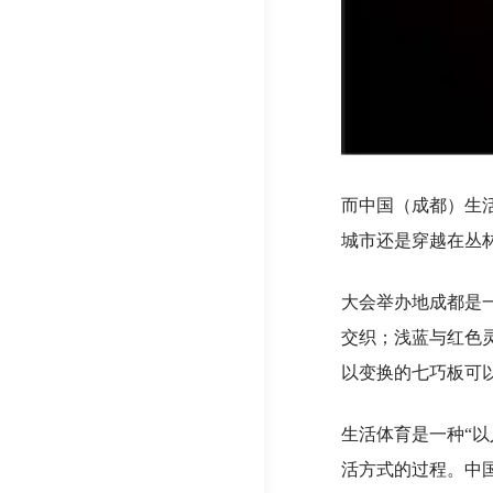
而中国（成都）生
城市还是穿越在丛
大会举办地成都是
交织；浅蓝与红色
以变换的七巧板可
生活体育是一种“
活方式的过程。中