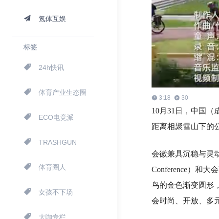
氪体互娱
标签
24h快讯
体育产业生态圈
3:18
30
10月31日，中国
ECO电竞派
距离相聚雪山下的
TRASHGUN
会徽兼具沉稳与灵动，
体育圈人
Conferenc
鸟的金色渐变圆形
女孩不下场
会时尚、开放、多
大咖专栏