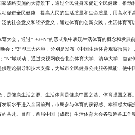
国家战略实施的大背景下，通过全民健身来促进全民健康，推动
运动促进全民健康，提高人民的生活质量和生命质量，用高水平
广泛的社会意义和经济意义，通过体育的创新实践，生活体育可
育大会，通过“1+3+N”的形式集中表现生活体育的概念和发展
华晚会；“3”即三大内容，分别是发布《中国生活体育观察报告》
”；“N”城联动，通过央视网联合北京体育大学、清华大学、首
提供理论指导和技术支撑，为城市全民健身公共服务赋能，使中
光，是健康生活之源。生活体育是健康中国之基、体育强国之要
育发展水平进入全国前列，市民参与体育的获得感、幸福感大幅
育的共赴。目前，首届中国（成都）生活体育大会各项筹备工作稳
。