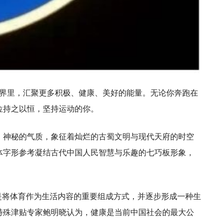
世界里，汇聚更多积极、健康、美好的能量。无论你奔跑在
位持之以恒，坚持运动的你。
、神秘的气质，象征着灿烂的古蜀文明与现代天府的时空
体字形参考凝结古代中国人民智慧与乐趣的七巧板形象，
是将体育作为生活内容的重要组成方式，并逐步形成一种生
特殊津贴专家鲍明晓认为，健康是当前中国社会的最大公