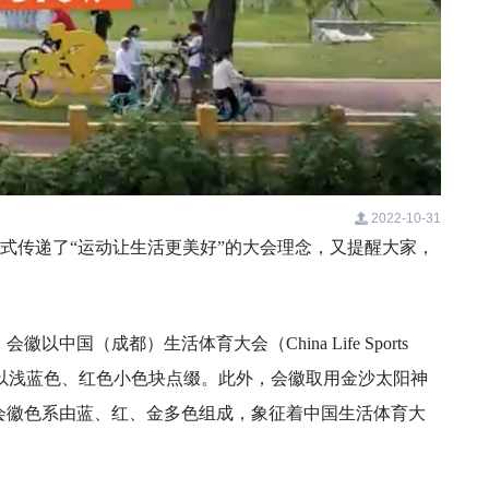
2022-10-31
形式传递了“运动让生活更美好”的大会理念，又提醒大家，
（成都）生活体育大会（China Life Sports
调，并以浅蓝色、红色小色块点缀。此外，会徽取用金沙太阳神
会徽色系由蓝、红、金多色组成，象征着中国生活体育大