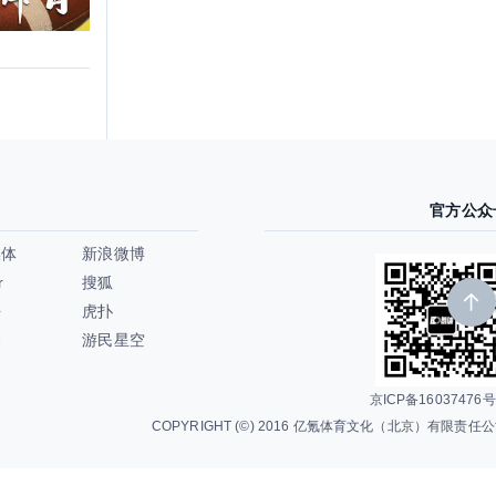
官方公众
媒体
新浪微博
r
搜狐
乎
虎扑
易
游民星空
京ICP备16037476号
COPYRIGHT (©) 2016 亿氪体育文化（北京）有限责任