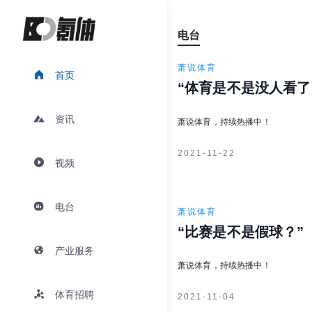
电台
萧说体育
首页
“体育是不是没人看了
资讯
萧说体育，持续热播中！
2021-11-22
视频
电台
萧说体育
“比赛是不是假球？”
产业服务
萧说体育，持续热播中！
体育招聘
2021-11-04