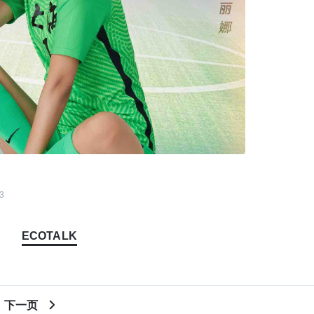
23
ECOTALK
下一页